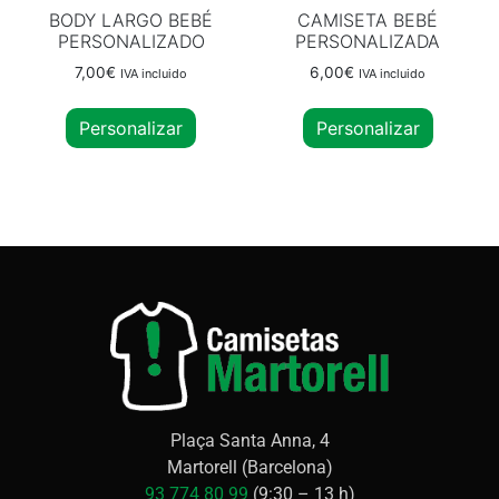
BODY LARGO BEBÉ
CAMISETA BEBÉ
PERSONALIZADO
PERSONALIZADA
7,00
€
6,00
€
IVA incluido
IVA incluido
Personalizar
Personalizar
Plaça Santa Anna, 4
Martorell (Barcelona)
93 774 80 99
(9:30 – 13 h)