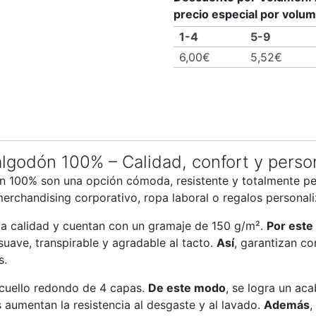
precio especial por volu
1-4
5-9
6,00
€
5,52
€
lgodón 100% – Calidad, confort y person
n 100% son una opción cómoda, resistente y totalmente pe
merchandising corporativo, ropa laboral o regalos personal
ta calidad y cuentan con un gramaje de 150 g/m².
Por este
 suave, transpirable y agradable al tacto.
Así
, garantizan co
s.
 cuello redondo de 4 capas.
De este modo
, se logra un ac
 aumentan la resistencia al desgaste y al lavado.
Además
,