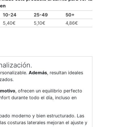
men
10-24
25-49
50+
5,40
€
5,10
€
4,86
€
alización.
rsonalizable.
Además
, resultan ideales
izados.
 motivo
, ofrecen un equilibrio perfecto
nfort durante todo el día, incluso en
abado moderno y bien estructurado. Las
 las costuras laterales mejoran el ajuste y