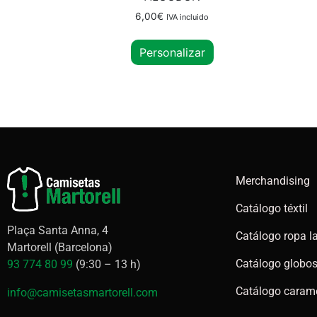
6,00
€
IVA incluido
Personalizar
Merchandising
Catálogo téxtil
Plaça Santa Anna, 4
Catálogo ropa l
Martorell (Barcelona)
Catálogo globos 
93 774 80 99
(9:30 – 13 h)
Catálogo caram
info@camisetasmartorell.com