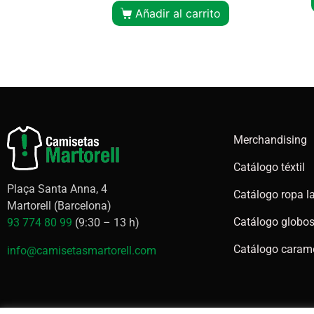
Añadir al carrito
Merchandising
Catálogo téxtil
Plaça Santa Anna, 4
Catálogo ropa l
Martorell (Barcelona)
Catálogo globos 
93 774 80 99
(9:30 – 13 h)
Catálogo caram
info@camisetasmartorell.com