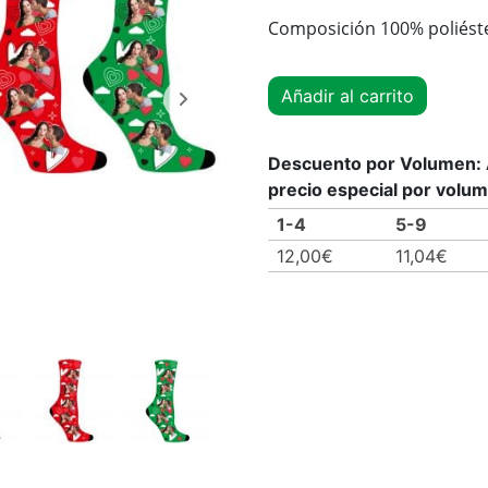
Composición 100% poliést
Añadir al carrito
Descuento por Volumen: A
precio especial por volu
1-4
5-9
12,00
€
11,04
€